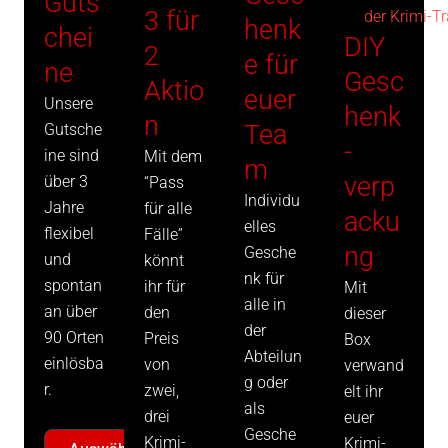
Guts
3 für
henk
chei
DIY
2
e für
ne
Gesc
Aktio
euer
Unsere
henk
n
Tea
Gutsche
-
ine sind
Mit dem
m
verp
über 3
“Pass
Individu
Jahre
für alle
acku
elles
flexibel
Fälle”
ng
Gesche
und
könnt
nk für
spontan
ihr für
Mit
alle in
an über
den
dieser
der
90 Orten
Preis
Box
Abteilun
einlösba
von
verwand
g oder
r.
zwei,
elt ihr
als
drei
euer
Gesche
Krimi-
Krimi-