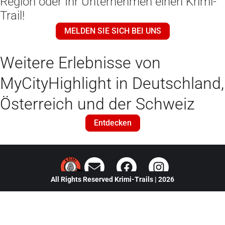
Region oder Ihr Unternehmen einen Krimi-
Trail!
MELDEN SIE SICH BEI UNS
Weitere Erlebnisse von
MyCityHighlight in Deutschland,
Österreich und der Schweiz
Entdecken
E
F
I
n
a
n
All Rights Reserved Krimi-Trails | 2026
v
c
s
e
e
t
l
b
a
o
o
g