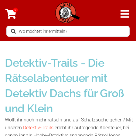
Zum
0
Inhalt
springen
Search
...
Detektiv-Trails - Die
Rätselabenteuer mit
Detektiv Dachs für Groß
und Klein
Wollt ihr noch mehr rätseln und auf Schatzsuche gehen? Mit
unseren
Detektiv-Trails
erlebt ihr aufregende Abenteuer, bei
denen ihr als Hobby-Detektive spannende Rätsel lösen