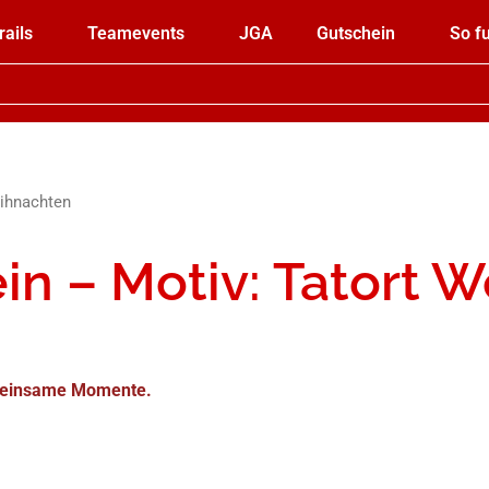
rails
Teamevents
JGA
Gutschein
So fu
eihnachten
ein – Motiv: Tatort 
gemeinsame Momente.