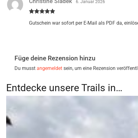
Christine Sladek
6. Januar 2026
Bewertet mit
Gutschein war sofort per E-Mail als PDF da, einlö
5
von 5
Füge deine Rezension hinzu
Du musst
angemeldet
sein, um eine Rezension veröffent
Entdecke unsere Trails in…