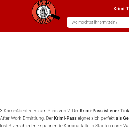
Zum
Krimi-T
Inhalt
springen
Search
...
3 Krimi-Abenteuer zum Preis von 2: Der
Krimi-Pass ist euer Tic
After-Work-Ermittlung. Der
Krimi-Pass
eignet sich perfekt
als G
löst 3 verschiedene spannende Kriminalfälle in Städten eurer Wa