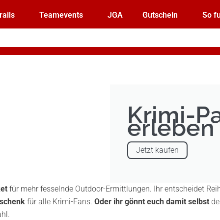
rails
Teamevents
JGA
Gutschein
So fu
Krimi-Pa
erleben
Jetzt kaufen
ket
für mehr fesselnde Outdoor-Ermittlungen. Ihr entscheidet Re
eschenk
für alle Krimi-Fans.
Oder ihr gönnt euch damit selbst
den
hl.