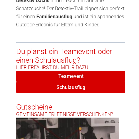
Detektiv Dachs
nimmt euch mit auf eine
Schatzsuche! Der Detektiv-Trail eignet sich perfekt
für einen
Familienausflug
und ist ein spannendes
Outdoor-Erlebnis für Eltern und Kinder.
Du planst ein Teamevent oder
einen Schulausflug?
HIER ERFÄHRST DU MEHR DAZU.
Teamevent
Schulausflug
Gutscheine
GEMEINSAME ERLEBNISSE VERSCHENKEN?