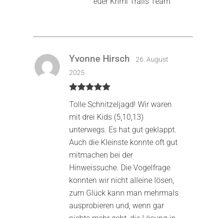
euer Krimi Trails Team
Yvonne Hirsch
26. August
2025
Bewertet mit
Tolle Schnitzeljagd! Wir waren
5
von 5
mit drei Kids (5,10,13)
unterwegs. Es hat gut geklappt.
Auch die Kleinste konnte oft gut
mitmachen bei der
Hinweissuche. Die Vogelfrage
konnten wir nicht alleine lösen,
zum Glück kann man mehrmals
ausprobieren und, wenn gar