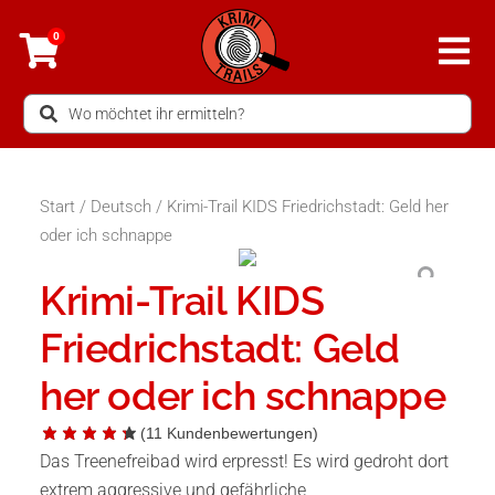
Zum
0
Inhalt
springen
Search
...
Start
/
Deutsch
/ Krimi-Trail KIDS Friedrichstadt: Geld her
oder ich schnappe
Krimi-Trail KIDS
Friedrichstadt: Geld
her oder ich schnappe
(
11
Kundenbewertungen)
Das Treenefreibad wird erpresst! Es wird gedroht dort
extrem aggressive und gefährliche