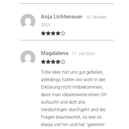
Anja Lichtenauer
15. Oktober
2023
Bewertet
mit
4
von
5
Magdalena
17. Juli 2023
Bewertet
Tolle Idee, hat uns gut gefallen,
mit
4
von
5
allerdings hatten wir wohl in der
Erklärung nicht mitbekommen,
dass man idealerweise einen Ort
aufsucht und dort alle
Verdächtigen durchgeht und die
Fragen beantwortet, so war es
etwas viel hin und her “gerenne”.