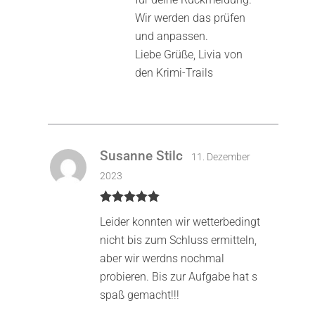
Wir werden das prüfen
und anpassen.
Liebe Grüße, Livia von
den Krimi-Trails
Susanne Stilc
11. Dezember
2023
Bewertet mit
Leider konnten wir wetterbedingt
5
von 5
nicht bis zum Schluss ermitteln,
aber wir werdns nochmal
probieren. Bis zur Aufgabe hat s
spaß gemacht!!!