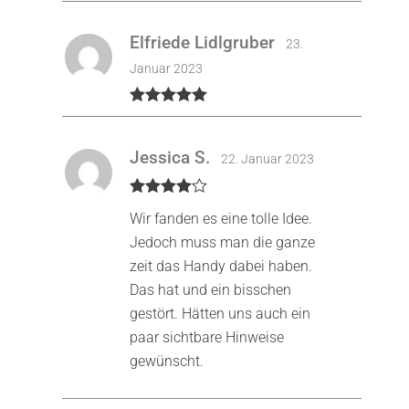
Elfriede Lidlgruber
23.
Januar 2023
Bewertet mit
5
von 5
Jessica S.
22. Januar 2023
Bewertet
Wir fanden es eine tolle Idee.
mit
4
von
5
Jedoch muss man die ganze
zeit das Handy dabei haben.
Das hat und ein bisschen
gestört. Hätten uns auch ein
paar sichtbare Hinweise
gewünscht.