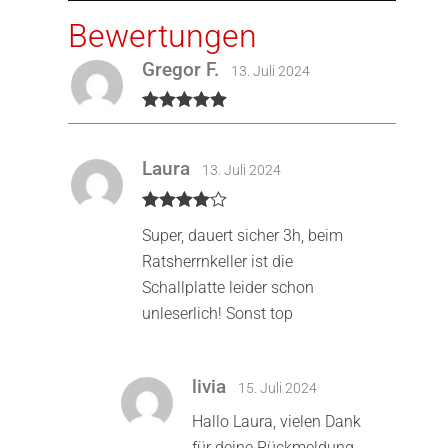
Bewertungen
Gregor F.
13. Juli 2024
Bewertet mit
5
von 5
Laura
13. Juli 2024
Bewertet
Super, dauert sicher 3h, beim
mit
4
von
5
Ratsherrnkeller ist die
Schallplatte leider schon
unleserlich! Sonst top
livia
15. Juli 2024
Hallo Laura, vielen Dank
für deine Rückmeldung.