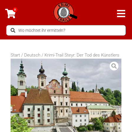
Zum
0
Inhalt
springen
Search
...
Start
/
Deutsch
/ Krimi-Trail Steyr: Der Tod des Künstlers