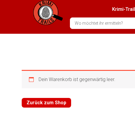
Zum
Krimi-Trai
Inhalt
springen
Search
...
Dein Warenkorb ist gegenwärtig leer.
Zurück zum Shop