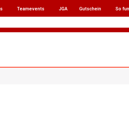
ls
Teamevents
JGA
Gutschein
So fun