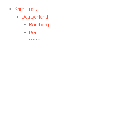
Krimi-Trails
Deutschland
Bamberg
Berlin
Bonn
Düsseldorf
Eckernförde
Frankfurt
Freiburg
Hamburg
Köln
München
An der Ostsee
Weitere
Österreich
Wien
Weitere