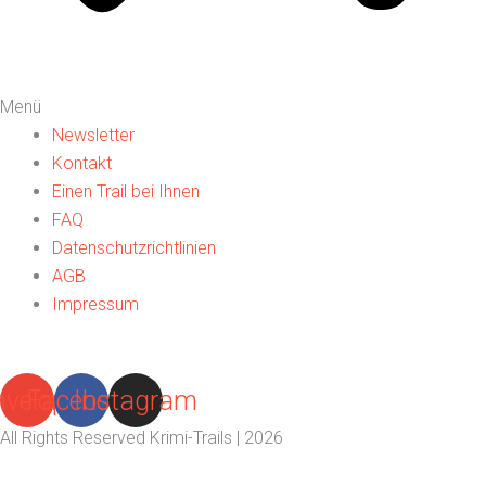
Menü
Newsletter
Kontakt
Einen Trail bei Ihnen
FAQ
Datenschutzrichtlinien
AGB
Impressum
nvelope
Facebook
Instagram
All Rights Reserved Krimi-Trails | 2026