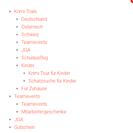
Zum
Search
Search
Inhalt
...
...
Krimi-Trails
springen
Deutschland
Österreich
Schweiz
Teamevents
JGA
Schulausflug
Kinder
Krimi-Tour für Kinder
Schatzsuche für Kinder
Für Zuhause
Teamevents
Teamevents
Mitarbeitergeschenke
JGA
Gutschein