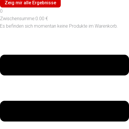
Zeig mir alle Ergebnisse
0
Zwischensumme:
0.00
€
Es befinden sich momentan keine Produkte im Warenkorb.