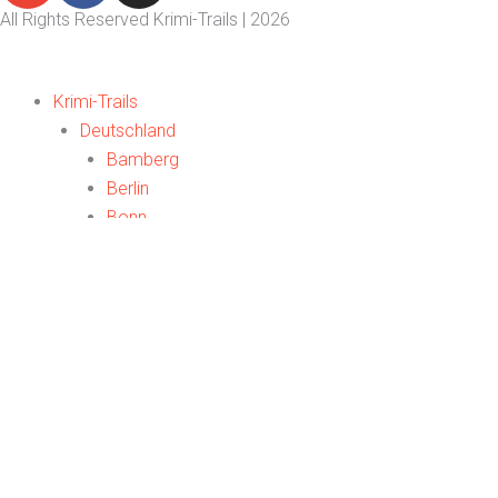
All Rights Reserved Krimi-Trails | 2026
Krimi-Trails
Deutschland
Bamberg
Berlin
Bonn
Düsseldorf
Eckernförde
Frankfurt
Freiburg
Hamburg
Köln
München
An der Ostsee
Weitere