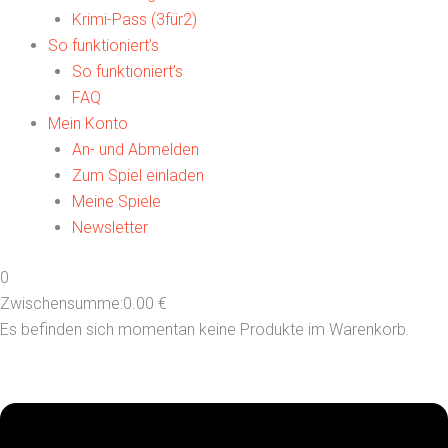
Krimi-Pass (3für2)
So funktioniert’s
So funktioniert’s
FAQ
Mein Konto
An- und Abmelden
Zum Spiel einladen
Meine Spiele
Newsletter
0
Zwischensumme:
0.00
€
Es befinden sich momentan keine Produkte im Warenkorb.