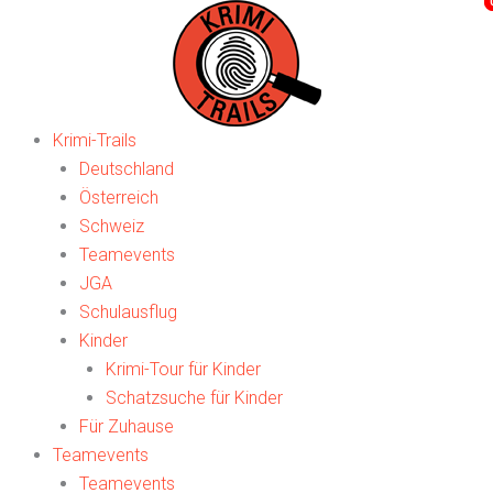
Zum
Search
Search
Inhalt
...
...
springen
Krimi-Trails
Deutschland
Österreich
Schweiz
Teamevents
JGA
Schulausflug
Kinder
Krimi-Tour für Kinder
Schatzsuche für Kinder
Für Zuhause
Teamevents
Teamevents