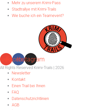
Mehr zu unserem Krimi-Pass
Stadtrallye mit Krimi-Trails
Wie buche ich ein Teamevent?
nvelope
Facebook
Instagram
All Rights Reserved Krimi-Trails | 2026
Newsletter
Kontakt
Einen Trail bei Ihnen
FAQ
Datenschutzrichtlinien
AGB