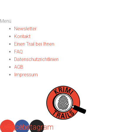
Menü
Newsletter
Kontakt
Einen Trail bei Ihnen
FAQ
Datenschutzrichtlinien
AGB
Impressum
nvelope
Facebook
Instagram