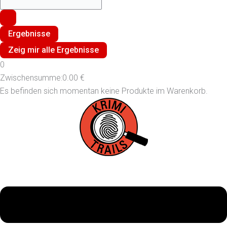
Ergebnisse
Zeig mir alle Ergebnisse
0
Zwischensumme:
0.00
€
Es befinden sich momentan keine Produkte im Warenkorb.