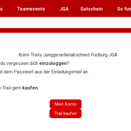
ls
Teamevents
JGA
Gutschein
So fun
 du vergessen dich
einzuloggen
?
nd dem Passwort aus der Einladungsmail an.
i-Trail gern
kaufen
.
Mein Konto
Trail kaufen