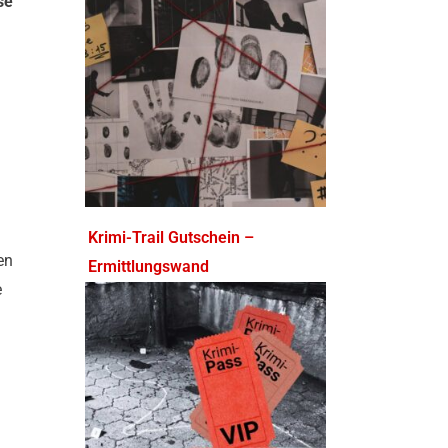
se
Krimi-Trail Gutschein –
en
Ermittlungswand
e