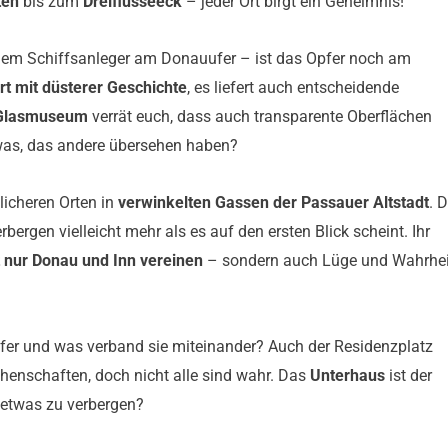
ten
bis zum
Dreiflüsseeck
– jeder Ort birgt ein Geheimnis!
einem Schiffsanleger am Donauufer – ist das Opfer noch am
Ort mit düsterer Geschichte
, es liefert auch entscheidende
Glasmuseum
verrät euch, dass auch transparente Oberflächen
etwas, das andere übersehen haben?
licheren Orten in
verwinkelten Gassen der Passauer Altstadt
. D
rbergen vielleicht mehr als es auf den ersten Blick scheint. Ihr
t nur Donau und Inn vereinen
– sondern auch Lüge und Wahrhei
fer und was verband sie miteinander? Auch der Residenzplatz
chenschaften, doch nicht alle sind wahr. Das
Unterhaus
ist der
t etwas zu verbergen?