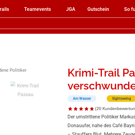
rails
Teamevents
JGA
Gutschein
So fu
Krimi-Trail P
ene Politiker
verschwunden
Am Wasser
Sightseeing
(
20
Kundenbewertun
Der umstrittene Politiker Marku
Donauufer, nahe des Café Bayri
– Stauffers Blut. Mehrere Zeugen