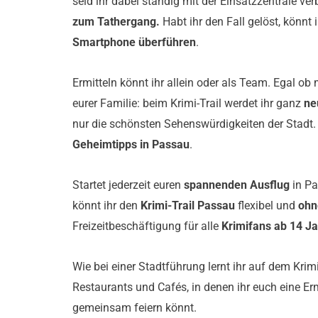
seid ihr dabei ständig mit der Einsatzzentrale ve
zum Tathergang.
Habt ihr den Fall gelöst, könnt 
Smartphone überführen
.
Ermitteln könnt ihr allein oder als Team. Egal o
eurer Familie: beim Krimi-Trail werdet ihr ganz
ne
nur die schönsten Sehenswürdigkeiten der Stadt. 
Geheimtipps in Passau
.
Startet jederzeit euren
spannenden Ausflug
in Pa
könnt ihr den
Krimi-Trail Passau
flexibel und
ohn
Freizeitbeschäftigung für alle
Krimifans ab 14 J
Wie bei einer Stadtführung lernt ihr auf dem Krimi
Restaurants und Cafés, in denen ihr euch eine E
gemeinsam feiern könnt.