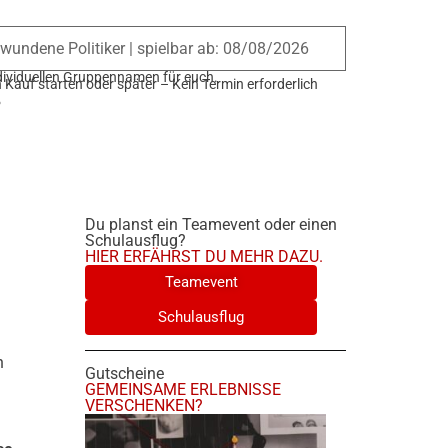
ndividuellen Gruppennamen für euch.
 Kauf starten oder später – Kein Termin erforderlich
?
Du planst ein Teamevent oder einen
Schulausflug?
HIER ERFÄHRST DU MEHR DAZU.
Teamevent
Schulausflug
n
Gutscheine
GEMEINSAME ERLEBNISSE
VERSCHENKEN?