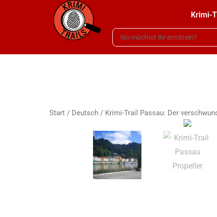
Krimi-T
Start
/
Deutsch
/ Krimi-Trail Passau: Der verschwund