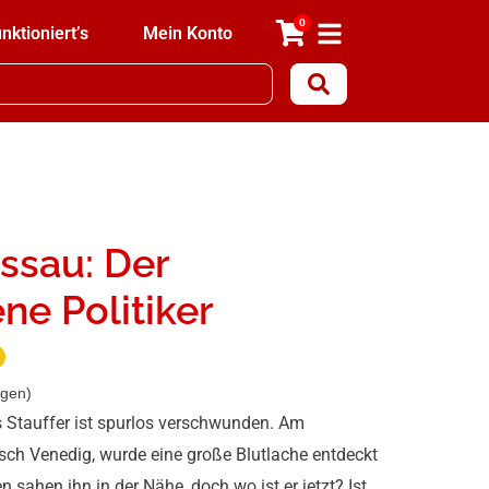
0
nktioniert’s
Mein Konto
assau: Der
e Politiker
gen)
s Stauffer ist spurlos verschwunden. Am
sch Venedig, wurde eine große Blutlache entdeckt
 sahen ihn in der Nähe, doch wo ist er jetzt? Ist