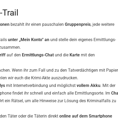
-Trail
sonen
bezahlt ihr einen pauschalen
Gruppenpreis
, jede weitere
ails
unter „Mein Konto“ an
und stelle dein eigenes Ermittlungs-
“ zusammen.
iff
auf den
Ermittlungs-Chat
und die
Karte
mit den
hen. Wenn ihr zum Fall und zu den Tatverdächtigen mit Papier
len wir euch die Krimi-Akte auszudrucken.
dys
mit Internetverbindung und möglichst
vollem Akku
. Mit der
one findet ihr schnell und einfach alle Ermittlungsorte. Im
Cha
Ort ein Rätsel, um alle Hinweise zur Lösung des Kriminalfalls zu
den Täter oder die Täterin direkt
online auf dem Smartphone