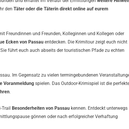
rbunden und erhaltet im Verlauf der Ermittlungen
weitere Hinwei
ihr den
Täter oder die Täterin direkt online auf eurem
b mit Freundinnen und Freunden, Kolleginnen und Kollegen oder
ue Ecken von Passau
entdecken. Die Krimitour zeigt euch nicht
Sie führt euch auch abseits der touristischen Pfade zu echten
ssau. Im Gegensatz zu vielen termingebundenen Veranstaltung
e Voranmeldung
spielen. Das Outdoor-Krimispiel ist die perfekt
ahren
.
-Trail
Besonderheiten von Passau
kennen. Entdeckt unterwegs
rmittlungspause gönnen oder nach erfolgreicher Verhaftung