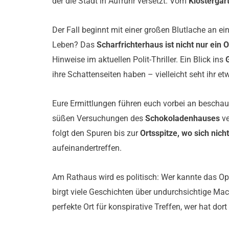
der die Stadt in Aufruhr versetzt. Vom
Klostergar
Der Fall beginnt mit einer großen Blutlache an 
Leben? Das
Scharfrichterhaus ist nicht nur ein 
Hinweise im aktuellen Polit-Thriller. Ein Blick ins
ihre Schattenseiten haben – vielleicht seht ihr 
Eure Ermittlungen führen euch vorbei an beschau
süßen Versuchungen des
Schokoladenhauses
ve
folgt den Spuren bis zur
Ortsspitze, wo sich nich
aufeinandertreffen.
Am Rathaus wird es politisch: Wer kannte das Op
birgt viele Geschichten über undurchsichtige Ma
perfekte Ort für konspirative Treffen, wer hat dor