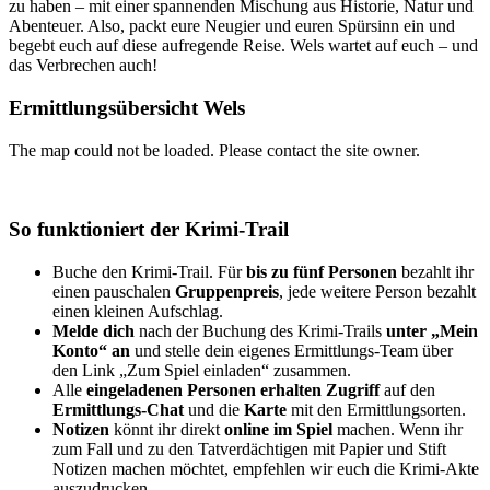
zu haben – mit einer spannenden Mischung aus Historie, Natur und
Abenteuer. Also, packt eure Neugier und euren Spürsinn ein und
begebt euch auf diese aufregende Reise. Wels wartet auf euch – und
das Verbrechen auch!
Ermittlungsübersicht Wels
The map could not be loaded. Please contact the site owner.
So funktioniert der Krimi-Trail
Buche den Krimi-Trail. Für
bis zu fünf Personen
bezahlt ihr
einen pauschalen
Gruppenpreis
, jede weitere Person bezahlt
einen kleinen Aufschlag.
Melde dich
nach der Buchung des Krimi-Trails
unter „Mein
Konto“ an
und stelle dein eigenes Ermittlungs-Team über
den Link „Zum Spiel einladen“ zusammen.
Alle
eingeladenen Personen erhalten Zugriff
auf den
Ermittlungs-Chat
und die
Karte
mit den Ermittlungsorten.
Notizen
könnt ihr direkt
online im Spiel
machen. Wenn ihr
zum Fall und zu den Tatverdächtigen mit Papier und Stift
Notizen machen möchtet, empfehlen wir euch die Krimi-Akte
auszudrucken.