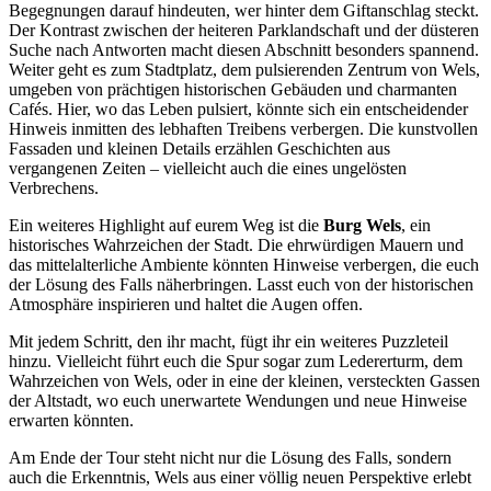
Begegnungen darauf hindeuten, wer hinter dem Giftanschlag steckt.
Der Kontrast zwischen der heiteren Parklandschaft und der düsteren
Suche nach Antworten macht diesen Abschnitt besonders spannend.
Weiter geht es zum Stadtplatz, dem pulsierenden Zentrum von Wels,
umgeben von prächtigen historischen Gebäuden und charmanten
Cafés. Hier, wo das Leben pulsiert, könnte sich ein entscheidender
Hinweis inmitten des lebhaften Treibens verbergen. Die kunstvollen
Fassaden und kleinen Details erzählen Geschichten aus
vergangenen Zeiten – vielleicht auch die eines ungelösten
Verbrechens.
Ein weiteres Highlight auf eurem Weg ist die
Burg Wels
, ein
historisches Wahrzeichen der Stadt. Die ehrwürdigen Mauern und
das mittelalterliche Ambiente könnten Hinweise verbergen, die euch
der Lösung des Falls näherbringen. Lasst euch von der historischen
Atmosphäre inspirieren und haltet die Augen offen.
Mit jedem Schritt, den ihr macht, fügt ihr ein weiteres Puzzleteil
hinzu. Vielleicht führt euch die Spur sogar zum Ledererturm, dem
Wahrzeichen von Wels, oder in eine der kleinen, versteckten Gassen
der Altstadt, wo euch unerwartete Wendungen und neue Hinweise
erwarten könnten.
Am Ende der Tour steht nicht nur die Lösung des Falls, sondern
auch die Erkenntnis, Wels aus einer völlig neuen Perspektive erlebt