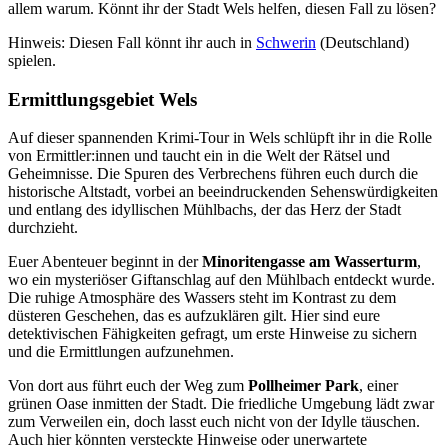
allem warum. Könnt ihr der Stadt Wels helfen, diesen Fall zu lösen?
Hinweis: Diesen Fall könnt ihr auch in
Schwerin
(Deutschland)
spielen.
Ermittlungsgebiet Wels
Auf dieser spannenden Krimi-Tour in Wels schlüpft ihr in die Rolle
von Ermittler:innen und taucht ein in die Welt der Rätsel und
Geheimnisse. Die Spuren des Verbrechens führen euch durch die
historische Altstadt, vorbei an beeindruckenden Sehenswürdigkeiten
und entlang des idyllischen Mühlbachs, der das Herz der Stadt
durchzieht.
Euer Abenteuer beginnt in der
Minoritengasse am Wasserturm
,
wo ein mysteriöser Giftanschlag auf den Mühlbach entdeckt wurde.
Die ruhige Atmosphäre des Wassers steht im Kontrast zu dem
düsteren Geschehen, das es aufzuklären gilt. Hier sind eure
detektivischen Fähigkeiten gefragt, um erste Hinweise zu sichern
und die Ermittlungen aufzunehmen.
Von dort aus führt euch der Weg zum
Pollheimer Park
, einer
grünen Oase inmitten der Stadt. Die friedliche Umgebung lädt zwar
zum Verweilen ein, doch lasst euch nicht von der Idylle täuschen.
Auch hier könnten versteckte Hinweise oder unerwartete