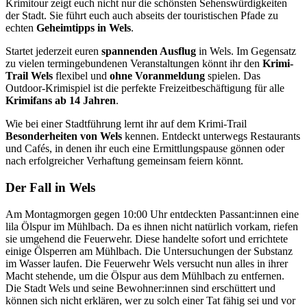
Krimitour zeigt euch nicht nur die schönsten Sehenswürdigkeiten
der Stadt. Sie führt euch auch abseits der touristischen Pfade zu
echten
Geheimtipps in Wels
.
Startet jederzeit euren
spannenden Ausflug
in Wels. Im Gegensatz
zu vielen termingebundenen Veranstaltungen könnt ihr den
Krimi-
Trail Wels
flexibel und
ohne Voranmeldung
spielen. Das
Outdoor-Krimispiel ist die perfekte Freizeitbeschäftigung für alle
Krimifans ab 14 Jahren
.
Wie bei einer Stadtführung lernt ihr auf dem Krimi-Trail
Besonderheiten von Wels
kennen. Entdeckt unterwegs Restaurants
und Cafés, in denen ihr euch eine Ermittlungspause gönnen oder
nach erfolgreicher Verhaftung gemeinsam feiern könnt.
Der Fall in Wels
Am Montagmorgen gegen 10:00 Uhr entdeckten Passant:innen eine
lila Ölspur im Mühlbach. Da es ihnen nicht natürlich vorkam, riefen
sie umgehend die Feuerwehr. Diese handelte sofort und errichtete
einige Ölsperren am Mühlbach. Die Untersuchungen der Substanz
im Wasser laufen. Die Feuerwehr Wels versucht nun alles in ihrer
Macht stehende, um die Ölspur aus dem Mühlbach zu entfernen.
Die Stadt Wels und seine Bewohner:innen sind erschüttert und
können sich nicht erklären, wer zu solch einer Tat fähig sei und vor