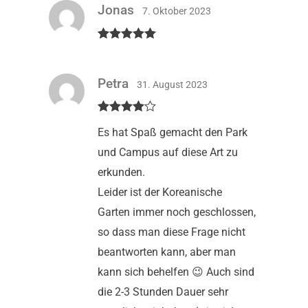
Jonas
7. Oktober 2023
Bewertet mit
5
von 5
Petra
31. August 2023
Bewertet
Es hat Spaß gemacht den Park
mit
4
von
5
und Campus auf diese Art zu
erkunden.
Leider ist der Koreanische
Garten immer noch geschlossen,
so dass man diese Frage nicht
beantworten kann, aber man
kann sich behelfen 😉 Auch sind
die 2-3 Stunden Dauer sehr