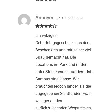
Bewertet
mit
4
von
5
Anonym
26. Oktober 2023
Bewertet
Ein witziges
mit
4
von
5
Geburtstagsgeschenk, das dem
Beschenkten und mir selber viel
Spaß gemacht hat. Die
Locations im Park und mitten
unter Studierenden auf dem Uni-
Campus sind klasse. Wir
brauchten jedoch länger, als die
angegebenen 2-3 Stunden, was
weniger an den
zurückzulegenden Wegstrecken,