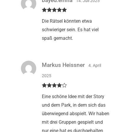
bayed.emna
14. Juli 2025
Bewertet mit
Die Rätsel könnten etwa
5
von 5
schwieriger sein. Es hat viel
spaß gemacht.
Markus Heissner
4. April
2025
Bewertet
Eine schöne Idee mit der Story
mit
4
von
5
und dem Park, in dem sich das
überwiegend abspielt. Wir haben
mit drei Gruppen gespielt und
nur eine hat es durchgehalten