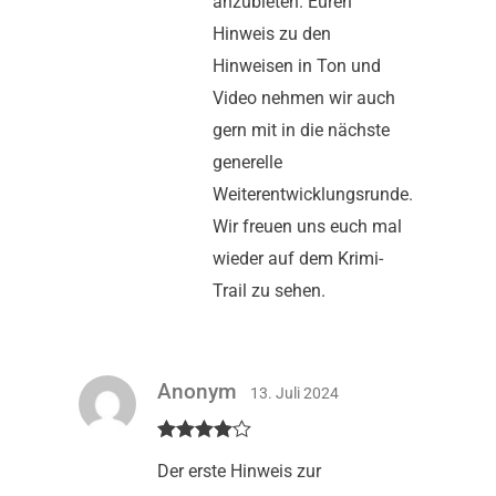
anzubieten. Euren
Hinweis zu den
Hinweisen in Ton und
Video nehmen wir auch
gern mit in die nächste
generelle
Weiterentwicklungsrunde.
Wir freuen uns euch mal
wieder auf dem Krimi-
Trail zu sehen.
Anonym
13. Juli 2024
Bewertet
Der erste Hinweis zur
mit
4
von
5