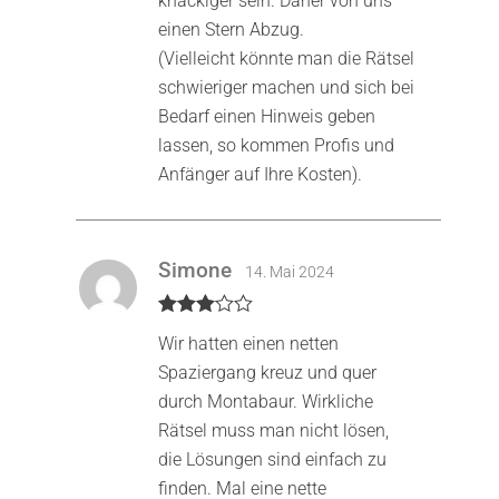
knackiger sein. Daher von uns
einen Stern Abzug.
(Vielleicht könnte man die Rätsel
schwieriger machen und sich bei
Bedarf einen Hinweis geben
lassen, so kommen Profis und
Anfänger auf Ihre Kosten).
Simone
14. Mai 2024
Bewertet
Wir hatten einen netten
mit
3
von 5
Spaziergang kreuz und quer
durch Montabaur. Wirkliche
Rätsel muss man nicht lösen,
die Lösungen sind einfach zu
finden. Mal eine nette