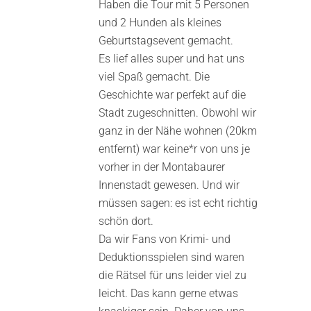
Haben die Tour mit 5 Personen
mit
4
von
5
und 2 Hunden als kleines
Geburtstagsevent gemacht.
Es lief alles super und hat uns
viel Spaß gemacht. Die
Geschichte war perfekt auf die
Stadt zugeschnitten. Obwohl wir
ganz in der Nähe wohnen (20km
entfernt) war keine*r von uns je
vorher in der Montabaurer
Innenstadt gewesen. Und wir
müssen sagen: es ist echt richtig
schön dort.
Da wir Fans von Krimi- und
Deduktionsspielen sind waren
die Rätsel für uns leider viel zu
leicht. Das kann gerne etwas