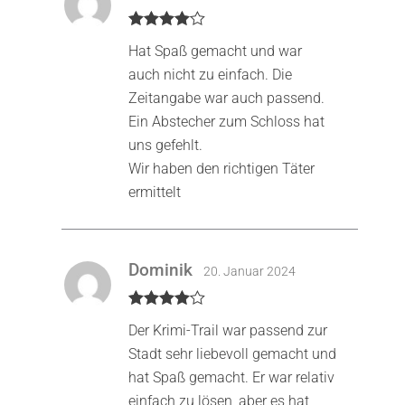
Bewertet
Hat Spaß gemacht und war
mit
4
von
5
auch nicht zu einfach. Die
Zeitangabe war auch passend.
Ein Abstecher zum Schloss hat
uns gefehlt.
Wir haben den richtigen Täter
ermittelt
Dominik
20. Januar 2024
Bewertet
Der Krimi-Trail war passend zur
mit
4
von
5
Stadt sehr liebevoll gemacht und
hat Spaß gemacht. Er war relativ
einfach zu lösen, aber es hat