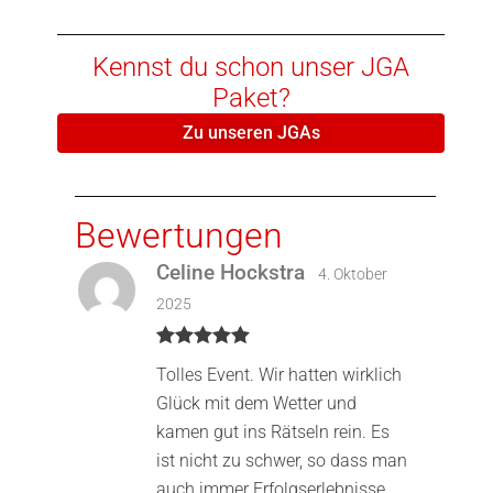
Kennst du schon unser JGA
Paket?
Zu unseren JGAs
Bewertungen
Celine Hockstra
4. Oktober
2025
Bewertet mit
Tolles Event. Wir hatten wirklich
5
von 5
Glück mit dem Wetter und
kamen gut ins Rätseln rein. Es
ist nicht zu schwer, so dass man
auch immer Erfolgserlebnisse