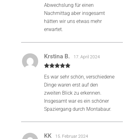
Abwechslung für einen
Nachmittag aber insgesamt
hätten wir uns etwas mehr
erwartet.
Krstina B.
17. April 2024
Bewertet mit
Es war sehr schön, verschiedene
5
von 5
Dinge waren erst auf den
zweiten Blick zu erkennen.
Insgesamt war es ein schöner
Spaziergang durch Montabaur.
KK
15. Februar 2024