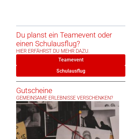
Du planst ein Teamevent oder
einen Schulausflug?
HIER ERFÄHRST DU MEHR DAZU.
Teamevent
Schulausflug
Gutscheine
GEMEINSAME ERLEBNISSE VERSCHENKEN?