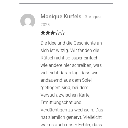
Monique Kurfels
3. August
2025
Bewertet
Die Idee und die Geschichte an
mit
3
von 5
sich ist witzig. Wir fanden die
Rätsel nicht so super einfach,
wie andere hier schreiben, was
vielleicht daran lag, dass wir
andauernd aus dem Spiel
“geflogen” sind, bei dem
Versuch, zwischen Karte,
Ermittlungschat und
Verdächtigen zu wechseln. Das
hat ziemlich genervt. Vielleicht
war es auch unser Fehler, dass